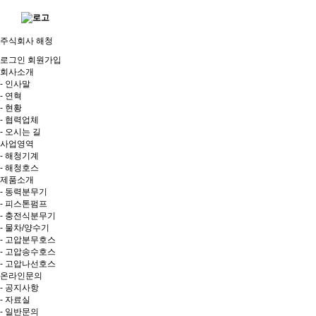
주식회사 해청
로그인
회원가입
회사소개
- 인사말
- 연혁
- 현황
- 협력업체
- 오시는 길
사업영역
- 해청기계
- 해청호스
제품소개
- 동력분무기
- 피스톤펌프
- 충전식분무기
- 물차/양수기
- 고압분무호스
- 고압송수호스
- 고압나선호스
온라인문의
- 공지사항
- 자료실
- 일반문의