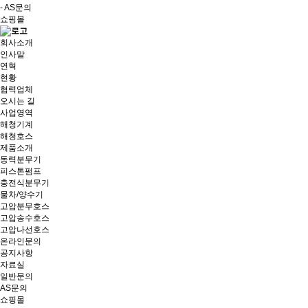
- AS문의
쇼핑몰
회사소개
인사말
연혁
현황
협력업체
오시는 길
사업영역
해청기계
해청호스
제품소개
동력분무기
피스톤펌프
충전식분무기
물차/양수기
고압분무호스
고압송수호스
고압나선호스
온라인문의
공지사항
자료실
일반문의
AS문의
쇼핑몰