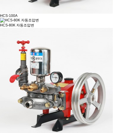
HCS-100A
HCS-80K 자동조압변