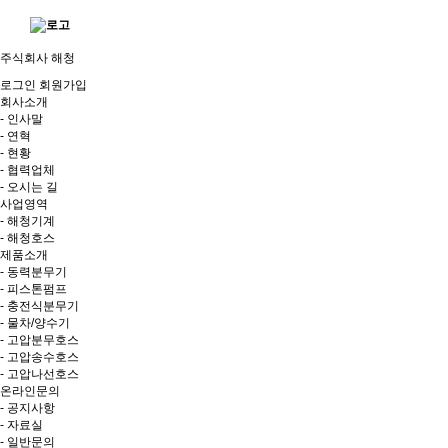
주식회사 해청
로그인
회원가입
회사소개
- 인사말
- 연혁
- 현황
- 협력업체
- 오시는 길
사업영역
- 해청기계
- 해청호스
제품소개
- 동력분무기
- 피스톤펌프
- 충전식분무기
- 물차/양수기
- 고압분무호스
- 고압송수호스
- 고압나선호스
온라인문의
- 공지사항
- 자료실
- 일반문의