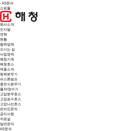
- AS문의
쇼핑몰
회사소개
인사말
연혁
현황
협력업체
오시는 길
사업영역
해청기계
해청호스
제품소개
동력분무기
피스톤펌프
충전식분무기
물차/양수기
고압분무호스
고압송수호스
고압나선호스
온라인문의
공지사항
자료실
일반문의
AS문의