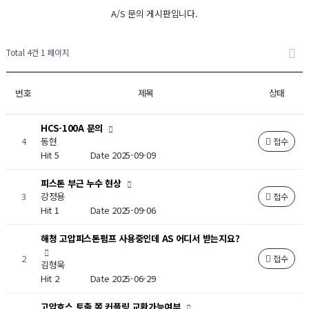
A/S 문의 게시판입니다.
Total 4건
1 페이지
번호
제목
상태
HCS-100A 문의
4
동현
접수
Hit 5
Date 2025-09-09
피스톤 부근 누수 현상
3
강정용
접수
Hit 1
Date 2025-09-06
해청 고압피스톤펌프 사용중인데 AS 어디서 받는지요?
2
접수
김형욱
Hit 2
Date 2025-06-29
고압호스 토출 쪽 커플링 교환가능여부