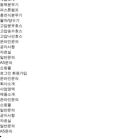
동력분무기
피스톤펌프
충전식분무기
물차/양수기
고압분무호스
고압송수호스
고압나선호스
온라인문의
공지사항
자료실
일반문의
AS문의
쇼핑몰
로그인
회원가입
온라인문의
회사소개
사업영역
제품소개
온라인문의
쇼핑몰
일반문의
공지사항
자료실
일반문의
AS문의