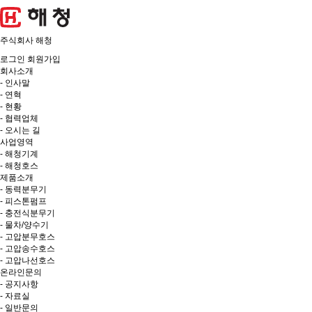
주식회사 해청
로그인
회원가입
회사소개
- 인사말
- 연혁
- 현황
- 협력업체
- 오시는 길
사업영역
- 해청기계
- 해청호스
제품소개
- 동력분무기
- 피스톤펌프
- 충전식분무기
- 물차/양수기
- 고압분무호스
- 고압송수호스
- 고압나선호스
온라인문의
- 공지사항
- 자료실
- 일반문의