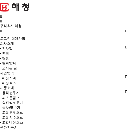
주식회사 해청
로그인
회원가입
회사소개
- 인사말
- 연혁
- 현황
- 협력업체
- 오시는 길
사업영역
- 해청기계
- 해청호스
제품소개
- 동력분무기
- 피스톤펌프
- 충전식분무기
- 물차/양수기
- 고압분무호스
- 고압송수호스
- 고압나선호스
온라인문의