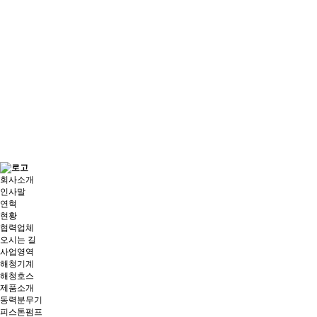
회사소개
인사말
연혁
현황
협력업체
오시는 길
사업영역
해청기계
해청호스
제품소개
동력분무기
피스톤펌프