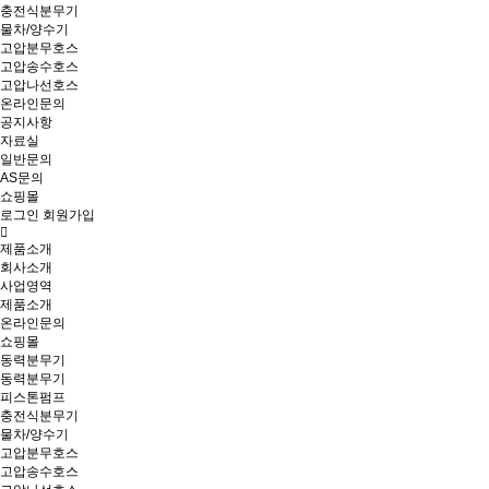
충전식분무기
물차/양수기
고압분무호스
고압송수호스
고압나선호스
온라인문의
공지사항
자료실
일반문의
AS문의
쇼핑몰
로그인
회원가입
제품소개
회사소개
사업영역
제품소개
온라인문의
쇼핑몰
동력분무기
동력분무기
피스톤펌프
충전식분무기
물차/양수기
고압분무호스
고압송수호스